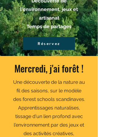
Découverte de
l'environnement, jeux et
artisanat
Temps de partages
Réservez
Mercredi, j'ai forêt !
Une découverte de la nature au
fil des saisons, sur le modèle
des forest schools scandinaves.
Apprentissages naturalises,
tissage d'un lien profond avec
l'environnement par des jeux et
des activités créatives,