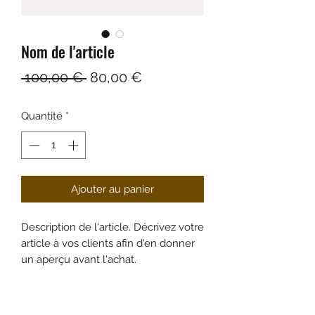
Nom de l'article
Prix
Prix
 100,00 € 
80,00 €
original
promotionnel
Quantité
*
Ajouter au panier
Description de l'article. Décrivez votre
article à vos clients afin d'en donner
un aperçu avant l'achat.
DÉTAILS DE L'ARTICLE