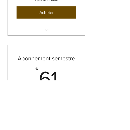
Valable 12 mois
Acheter
Tous les mercredis de 12h15 à
17h30, hors vacances scolaires
Abonnement semestre
61€
€
61
Tous les mois
Valable 6 mois
Acheter